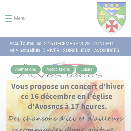
Lien
Lien
Lien
Lien
Panneau de gestion des cookies
d'accès
d'accès
d'accès
d'accès
rapide
rapide
rapide
rapide
Menu
au
au
à
au
menu
contenu
la
pied
principal
recherche
de
Accu
Toutes les
16 DECEMBRE 2023 - CONCERT
page
actualités
eil
D'HIVER - SOIREE JEUX - AVOS'IDEES
Animations
Associations
Loisirs