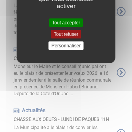
activer
La Municipalité vous souhaite d'excellentes
fêtes de fin d'année en famille et entre amis.Au
programme : après le concert de Noël du 6
Tout accepter
décembre dernier organisé par Avos'idées, les
traditionnelles portes ...
Tout refuser
Personnaliser
Actualités
CEREMONIE DES VOEUX 2026
Monsieur le Maire et le conseil municipal ont
eu le plaisir de présenter leur vœux 2026 le 16
janvier dernier à la salle de réunion communale
en présence de Monsieur Hubert Brigand,
Député de la Côte-d'Or.Une ...
Actualités
CHASSE AUX OEUFS - LUNDI DE PAQUES 11H
La Municipalité a le plaisir de convier les