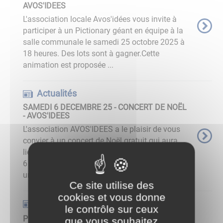
AVOS'IDEES
L'association locale Avos'idées vous invite à
participer à un Pictionary géant en équipe à la
salle communale le samedi 25 octobre 2025 à
18 heures. Des lots sont à gagner.Cette
animation est proposée ...
Actualités
SAMEDI 6 DECEMBRE 25 - CONCERT DE NOËL
- AVOS'IDEES
L'association AVOS'IDEES a le plaisir de vous
convier à un concert de Noël gratuit qui aura
lieu en l'église Sainte-Croix d'Avosnes le samedi
6 décembre 2025 à 17h. Chants de Noël par
une trentaine de ...
Ce site utilise des
cookies et vous donne
Actualités
le contrôle sur ceux
PROGRAMME DES FETES A AVOSNES
que vous souhaitez