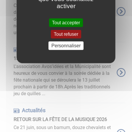
activer
Comme chaque année la St Pierre sera célébrée
dans le hameau de Barain. Une messe suivie
de la traditionnelle procession en direction du
Tout accepter
nouveau foyer qui accueillera le Saint durant
une année. La cérémonie ...
Tout refuser
Personnaliser
Actualités
13 JUILLET - FÊTE NATIONALE
L'association Avos'idées et la Municipalité sont
heureux de vous convier à la soirée dédiée à la
fête nationale qui se déroulera le 13 juillet
prochain à partir de 18h.Après les traditionnels
jeu de quilles ...
Actualités
RETOUR SUR LA FÊTE DE LA MUSIQUE 2026
Ce 21 juin, sous un barnum, douze chevalets et