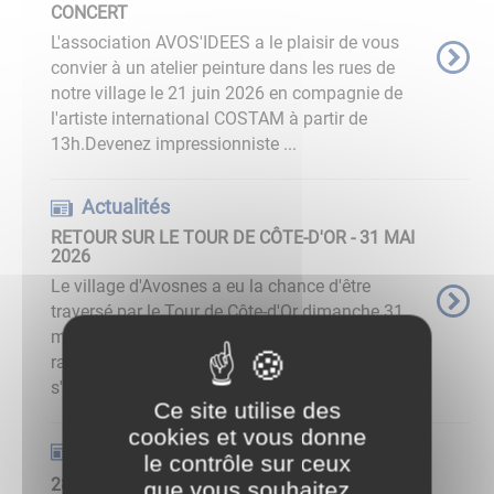
CONCERT
L'association AVOS'IDEES a le plaisir de vous
convier à un atelier peinture dans les rues de
notre village le 21 juin 2026 en compagnie de
l'artiste international COSTAM à partir de
13h.Devenez impressionniste ...
Actualités
RETOUR SUR LE TOUR DE CÔTE-D'OR - 31 MAI
2026
Le village d'Avosnes a eu la chance d'être
traversé par le Tour de Côte-d'Or dimanche 31
mai dernier. Après une légère attente par
rapport à l'horaire prévu, durant cette étape qui
s'est déroulée ...
Ce site utilise des
cookies et vous donne
Actualités
le contrôle sur ceux
28 JUIN - FÊTE DE LA ST PIERRE - BARAIN
que vous souhaitez