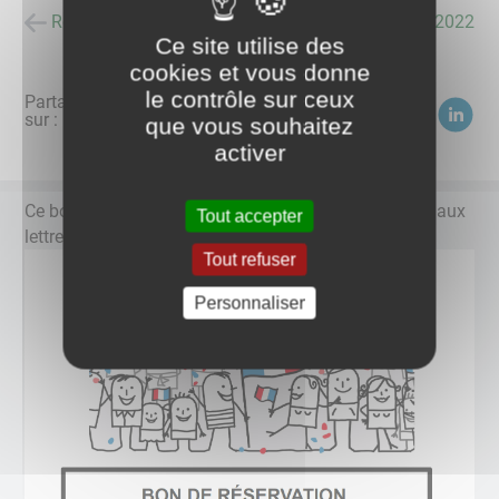
Retour à la liste des actualités
posté le
16/06/2022
Ce site utilise des
cookies et vous donne
le contrôle sur ceux
Partagez
sur :
que vous souhaitez
activer
Ce bon de réservation sera distribué dans vos boîtes aux
Tout accepter
lettres.
Tout refuser
Personnaliser