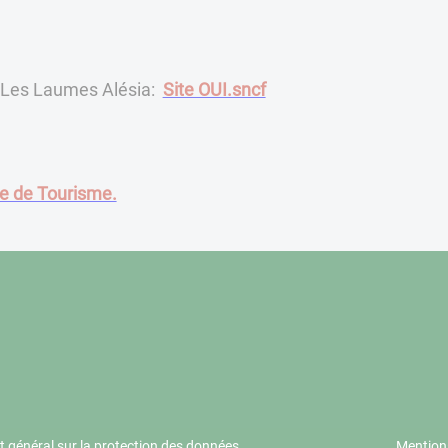
 Les Laumes Alésia:
Site OUI.sncf
ice de Tourisme.
 général sur la protection des données
Mention