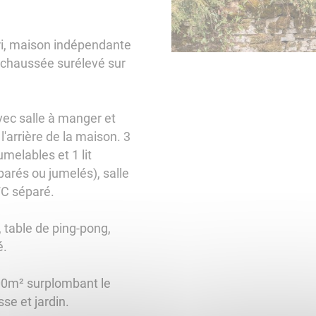
uri, maison indépendante
-chaussée surélevé sur
vec salle à manger et
l'arrière de la maison. 3
umelables et 1 lit
éparés ou jumelés), salle
WC séparé.
, table de ping-pong,
é.
000m² surplombant le
se et jardin.