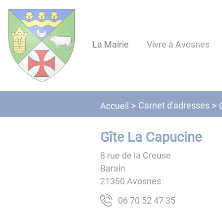
Lien
Lien
Lien
Lien
Panneau de gestion des cookies
d'accès
d'accès
d'accès
d'accès
rapide
rapide
rapide
rapide
La Mairie
Vivre à Avosnes
au
au
à
au
menu
contenu
la
pied
principal
recherche
de
page
Carnet d'adresses
Accueil
Gîte La Capucine
8 rue de la Creuse
Barain
21350
Avosnes
53 74 25 07 60