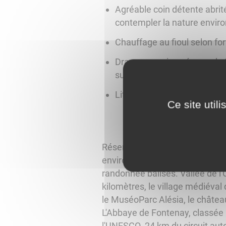
Agréable coin détente abrit
contempler la nature envir
Chauffage au fioul selon forf
Draps compris, ménage de f
supplément.
Lit bébé à disposition.
Ce site util
Réservoir de Grosbois à 10 min
environnement verdoyant avec f
randonnée balisés. Vallée de l
kilomètres, le village médiéval 
le MuséoParc Alésia, le châtea
L'Abbaye de Fontenay, classée
l'UNESCO. 24 km du circuit aut