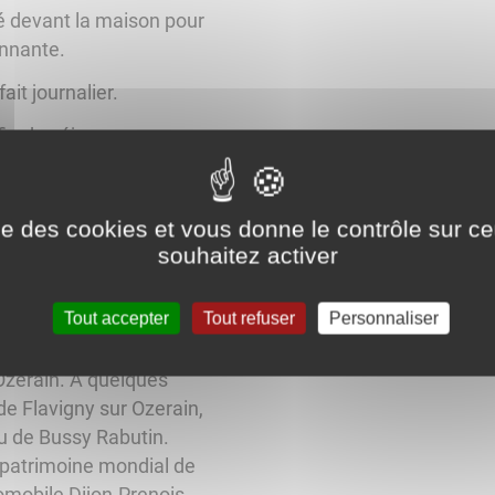
é devant la maison pour
onnante.
ait journalier.
in de séjour en
ise des cookies et vous donne le contrôle sur 
souhaitez activer
Tout accepter
Tout refuser
Personnaliser
utes (baignade, pêche)
orêt et sentiers de
'Ozerain. A quelques
de Flavigny sur Ozerain,
u de Bussy Rabutin.
 patrimoine mondial de
omobile Dijon-Prenois.