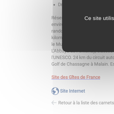
Draps et ménage de fin de 
Réservoir de Grosbois à 10 min
Ce site util
environnement verdoyant avec f
randonnée balisés. Vallée de l
kilomètres, le village médiéval 
le MuséoParc Alésia, le châtea
L'Abbaye de Fontenay, classée
l'UNESCO. 24 km du circuit aut
Golf de Chassagne à Malain. Es
Site des Gîtes de France
Site Internet
Retour à la liste des carnet