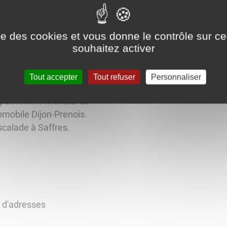
séjour compris.
utes (baignade, pêche)
ise des cookies et vous donne le contrôle sur 
souhaitez activer
orêt et sentiers de
'Ozerain. A quelques
de Flavigny sur Ozerain,
Tout accepter
Tout refuser
Personnaliser
u de Bussy Rabutin.
 patrimoine mondial de
omobile Dijon-Prenois.
calade à Saffres.
s d'adresses