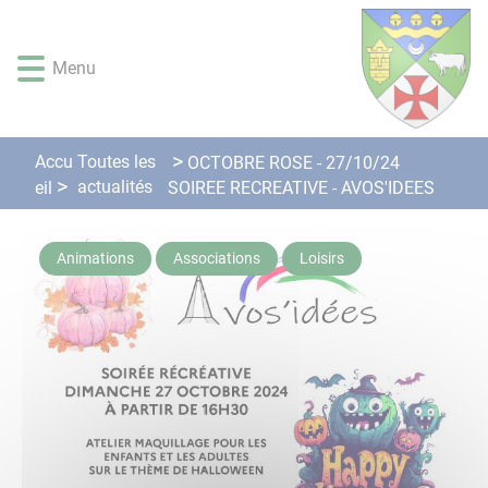
Lien
Lien
Lien
Lien
Panneau de gestion des cookies
d'accès
d'accès
d'accès
d'accès
rapide
rapide
rapide
rapide
Menu
au
au
à
au
menu
contenu
la
pied
principal
recherche
de
Accu
Toutes les
OCTOBRE ROSE - 27/10/24
page
actualités
eil
SOIREE RECREATIVE - AVOS'IDEES
Animations
Associations
Loisirs