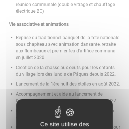
réunion communale (double vitrage et chauffage
électrique BC)
Vie associative et animations
Reprise du traditionnel banquet de la fête nationale
sous chapiteau avec animation dansante, retraite
aux flambeaux et premier feu d'artifice communal
en juillet 2020.
Création de la chasse aux oeufs pour les enfants
du village lors des lundis de Pâques depuis 2022.
Lancement de la 1ère nuit des étoiles en août 2022.
Accompagnement et aide au lancement de
l'association AVOS'IDEES depuis septembre 2022.
Le RDV annuel du vin chaud pour les fêtes de fin
d'année depuis décembre 2022.
Ce site utilise des
Convention de mise à disposition du Citystade pour