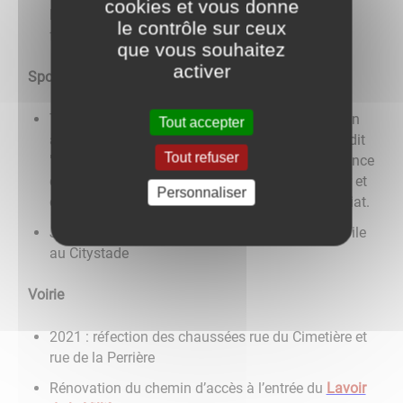
cookies et vous donne
les entrainements sportifs de l'association du
le contrôle sur ceux
football Club de Vitteaux.
que vous souhaitez
activer
Sports
Terrain multi-sports construit et mis en service en
Tout accepter
avril 2024 avec éclairage solaire et parking lieu-dit
Tout refuser
"en passegan" inauguré le 28 juin 2024 en présence
de Madame la Sénatrice, Anne-Catherine Loisier et
Personnaliser
de Monsieur le Ministre, Sénateur, François Patriat.
Juin 2025 : installation d'un abri de touche mobile
au Citystade
Voirie
2021 : réfection des chaussées rue du Cimetière et
rue de la Perrière
Rénovation du chemin d’accès à l’entrée du
Lavoir